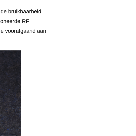
r de bruikbaarheid
tioneerde RF
die voorafgaand aan